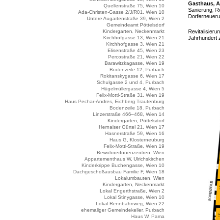
Gasthaus, A
Quellenstraße 75, Wien 10
Sanierung, Re
Ada-Christen-Gasse 2/J/R01, Wien 10
Dorferneueru
Untere Augartenstraße 39, Wien 2
Gemeindeamt Pöttelsdorf
Kindergarten, Neckenmarkt
Revitalisier
Kirchhofgasse 13, Wien 21
Jahrhundert 
Kirchhofgasse 3, Wien 21
Elisenstraße 45, Wien 23
Percostraße 21, Wien 22
Barawitzkagasse, Wien 19
Bodenzeile 12, Purbach
Rokitanskygasse 6, Wien 17
Schulgasse 2 und 4, Purbach
Hügelmüllergasse 4, Wien 5
Felix-Mottl-Straße 31, Wien 19
Haus Pechar-Andres, Eichberg Trautenburg
Bodenzeile 18, Purbach
Linzerstraße 466–468, Wien 14
Kindergarten, Pöttelsdorf
Hernalser Gürtel 21, Wien 17
Hasnerstraße 59, Wien 16
Haus G, Klosterneuburg
Felix-Mottl-Straße, Wien 19
BewohnerInnenzentren, Wien
Appartementhaus W, Ulrichskirchen
Kinderkrippe Buchengasse, Wien 10
Dachgeschoßausbau Familie F, Wien 18
Lokalumbauten, Wien
Kindergarten, Neckenmarkt
Lokal Engerthstraße, Wien 2
Lokal Stinygasse, Wien 10
Lokal Rennbahnweg, Wien 22
ehemaliger Gemeindekeller, Purbach
Haus W, Pama