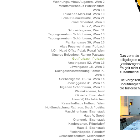
Wohnungsumbau Augarten, Wien 2
Mehrfamilienhaus Pötzleinsdorf,
Wien 18
Lokal Karl-Marx-Hof, Wien 19
Lokal Brünnerstraße, Wien 21
Lokal Rabenhof, Wien 3
Haus Z, Wien 23
Schneidergasse, Wien 11
Tagungszentrum Schönbrunn, Wien 13
Tagungszentrum Schönbrunn, Wien 13
Panikengasse 36, Wien 16
Altes Feuerwehrhaus, Purbach
I.O.I. Head Office Palais Rottal, Wien
Unteres Belvedere, Rampe Passage
Das zentrale
Gut Purbach, Purbach
stillgelegte
Arnethgasse 82, Wien 16
„zeitbezogen
Löwengasse 16, Wien 3
Es galt nicht
Dachgeschosswohnung Familie K,
zusammenzufü
Wien 8
Seeböckgasse 12–14, Wien 16
Die vorgesch
Jheringgasse 31, Wien 15
unaufdringli
Irrgarten Schönbrunn, Wien 13
die historisc
Weinakademie, Rust
Gloriette, Eisenstadt
Haus W, Ulrichskirchen
Kesselhofhaus Hofburg, Wien
Hofüberdachung Rathaus, Bruck / Leitha
Maschinenhaus, Eisenstadt
Haus V, Stoob
Orangerie, Eisenstadt
Kindergarten, Pöttelsdorf
Haus S, Eisenstadt
Florianikapelle, Parndorf
Gemeindezentrum, Mischendorf
Haus S, Wien 14